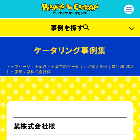
事例を探す
プラン別事例
ケータリング事例集
ファーストプラン
ライトプラン
トップページ
»
千葉県・千葉市のケータリング導入事例｜累計38,000
件の実績
»
某株式会社様
カジュアルプラン
エクセレントプラン
ガッツリプラン
ラグジュアリープラン
プラチナプラン
セレブリティープラン
ベジタリアンプラン
ビーガンプラン
某株式会社様
ハラルプラン