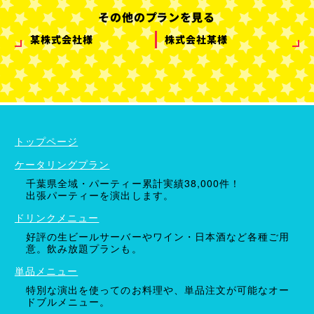
その他のプランを見る
某株式会社様
株式会社某様
ケータリングプラン
ドリンクメニュー
単品オプション
トップページ
ケータリングプラン
千葉県全域・パーティー累計実績38,000件！
出張パーティーを演出します。
ドリンクメニュー
好評の生ビールサーバーやワイン・日本酒など各種ご用
意。飲み放題プランも。
単品メニュー
特別な演出を使ってのお料理や、単品注文が可能なオー
ドブルメニュー。