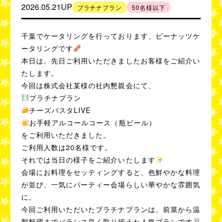
2026.05.21UP
プラチナプラン
50名様以下
人数別事例
50
80
名様以下
名様以下
千葉でケータリングを行っております、ピーナッツケ
ータリングです
100
300
名様以下
名様以下
本日は、先日ご利用いただきましたお客様をご紹介い
たします。
500
1,000
名様以下
名様以下
今回は株式会社某様の社内懇親会にて、
プラチナプラン
利用シーン別事例
チーズパスタLIVE
お手軽アルコールコース（瓶ビール）
セミナー・講演会
100名様以上の
をご利用いただきました。
イベント
パーティー
ご利用人数は20名様です。
社内懇親会・
ブライダル・
それでは当日の様子をご紹介いたします
記念式典
2次会
会場にお料理をセッティングすると、色鮮やかな料理
学校での謝恩会・
展示会・
が並び、一気にパーティー会場らしい華やかな雰囲気
交流会
商品発表会
に。
今回ご利用いただいたプラチナプランは、前菜から温
製料理までバランス良く取り揃えた人気プランです