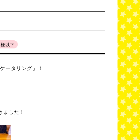
名様以下
ツケータリング」！
きました！