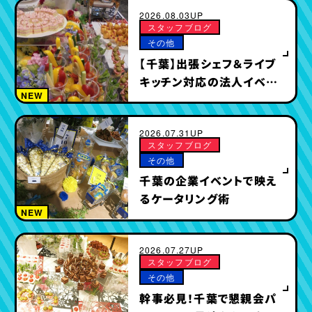
2026.08.03UP
スタッフブログ
その他
【千葉】出張シェフ＆ライブ
キッチン対応の法人イベン
NEW
トケータリング特集
2026.07.31UP
スタッフブログ
その他
千葉の企業イベントで映え
るケータリング術
NEW
2026.07.27UP
スタッフブログ
その他
幹事必見！千葉で懇親会パ