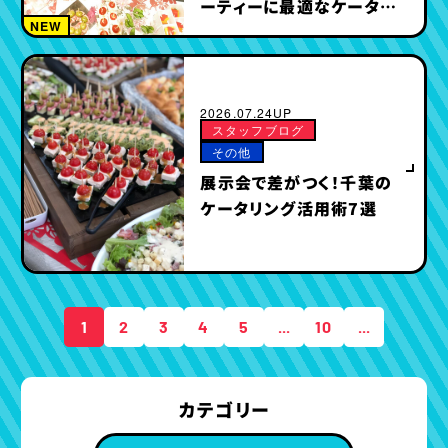
ーティーに最適なケータリ
NEW
ング＆オードブル特集
2026.07.24UP
スタッフブログ
その他
展示会で差がつく！千葉の
ケータリング活用術7選
1
2
3
4
5
...
10
...
カテゴリー