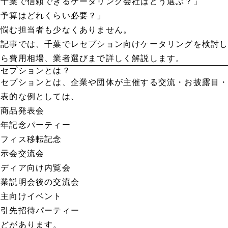
「千葉で信頼できるケータリング会社はどう選ぶ？」
「予算はどれくらい必要？」
と悩む担当者も少なくありません。
本記事では、千葉でレセプション向けケータリングを検討
から費用相場、業者選びまで詳しく解説します。
レセプションとは？
レセプションとは、企業や団体が主催する交流・お披露目
代表的な例としては、
新商品発表会
周年記念パーティー
オフィス移転記念
展示会交流会
メディア向け内覧会
企業説明会後の交流会
株主向けイベント
取引先招待パーティー
などがあります。