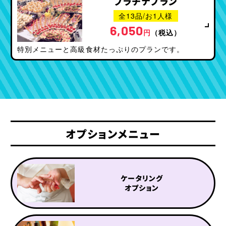
プラチナプラン
全13品/お1人様
500
1,000
名様以下
名様以下
6,050
円
（税込）
利用シーンから探す
特別メニューと高級食材たっぷりのプランです。
セミナー・講演会
100名様以上の
イベント
パーティー
社内懇親会・
ブライダル・
記念式典
2次会
学校での謝恩会・
展示会・
オプションメニュー
交流会
商品発表会
ケータリング
オプション