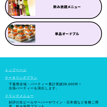
飲み放題メニュー
単品オードブル
ケータリングプラン
ドリンクメニュー
単品オプション
トップページ
ケータリングプラン
千葉県全域・パーティー累計実績38,000件！
出張パーティーを演出します。
ドリンクメニュー
好評の生ビールサーバーやワイン・日本酒など各種ご用
意。飲み放題プランも。