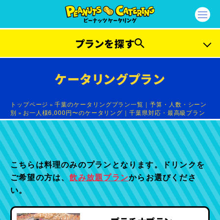
プランを探す
ご予算から探す
ケータリングプラン
3,000
3,000
お1人様
円〜
お1人様
円〜
トップページ
»
千葉のケータリングプラン一覧｜予算・人数・シーン
別
»
お一人様6,000円〜のケータリング｜千葉県対応・最高級プラン
4,000
5,000
お1人様
円〜
お1人様
円〜
6,000
7,000
お1人様
円〜
お1人様
円〜
こちらは料理のみのプランとなります。ドリンクを
人数から探す
ご希望の方は、
飲み放題プラン
からお選びくださ
い。
50
80
名様以下
名様以下
100
300
名様以下
名様以下