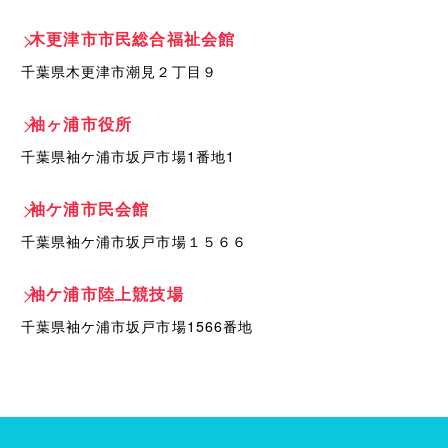
木更津市市民総合福祉会館
千葉県木更津市潮見２丁目９
袖ヶ浦市役所
千葉県袖ケ浦市坂戸市場1番地1
袖ケ浦市民会館
千葉県袖ケ浦市坂戸市場１５６６
袖ケ浦市陸上競技場
千葉県袖ケ浦市坂戸市場1566番地
ケータリングプラン
ドリンクメニュー
単品オプション