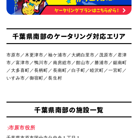
千葉県南部のケータリング対応エリア
市原市／木更津市／袖ケ浦市／大網白里市／茂原市／君津
市／富津市／鴨川市／南房総市／館山市／勝浦市／鋸南町
／大多喜町／長柄町／長南町／白子町／睦沢町／一宮町／
いすみ市／御宿町／長生村
千葉県南部の施設一覧
市原市役所
千葉県市原市国分寺台中央１丁目１