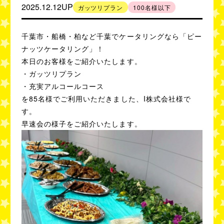
2025.12.12UP
ガッツリプラン
100名様以下
人数別事例
50
80
名様以下
名様以下
千葉市・船橋・柏など千葉でケータリングなら「ピー
ナッツケータリング」！
100
300
名様以下
名様以下
本日のお客様をご紹介いたします。
・ガッツリプラン
500
1,000
名様以下
名様以下
・充実アルコールコース
を85名様でご利用いただきました、I株式会社様で
利用シーン別事例
す。
早速会の様子をご紹介いたします。
セミナー・講演会
100名様以上の
イベント
パーティー
社内懇親会・
ブライダル・
記念式典
2次会
学校での謝恩会・
展示会・
交流会
商品発表会