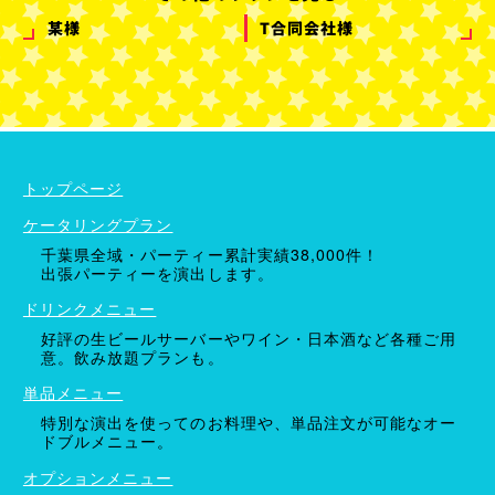
某様
T合同会社様
ケータリングプラン
ドリンクメニュー
単品オプション
トップページ
ケータリングプラン
千葉県全域・パーティー累計実績38,000件！
出張パーティーを演出します。
ドリンクメニュー
好評の生ビールサーバーやワイン・日本酒など各種ご用
意。飲み放題プランも。
単品メニュー
特別な演出を使ってのお料理や、単品注文が可能なオー
ドブルメニュー。
オプションメニュー