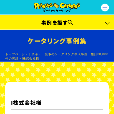
事例を探す
プラン別事例
ケータリング事例集
ファーストプラン
ライトプラン
トップページ
»
千葉県・千葉市のケータリング導入事例｜累計38,000
件の実績
»
I株式会社様
カジュアルプラン
エクセレントプラン
ガッツリプラン
ラグジュアリープラン
プラチナプラン
セレブリティープラン
ベジタリアンプラン
ビーガンプラン
I株式会社様
ハラルプラン