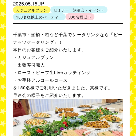
2025.05.15UP
人数別事例
カジュアルプラン
セミナー・講演会・イベント
100名様以上のパーティー
300名様以下
50
80
名様以下
名様以下
100
300
千葉市・船橋・柏など千葉でケータリングなら「ピー
名様以下
名様以下
ナッツケータリング」！
500
1,000
本日のお客様をご紹介いたします。
名様以下
名様以下
・カジュアルプラン
・出張寿司職人
利用シーン別事例
・ローストビーフ生Liveカッティング
セミナー・講演会
100名様以上の
・お手軽アルコールコース
イベント
パーティー
を150名様でご利用いただきました、某様です。
早速会の様子をご紹介いたします。
社内懇親会・
ブライダル・
記念式典
2次会
学校での謝恩会・
展示会・
交流会
商品発表会