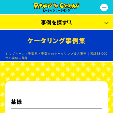
事例を探す
プラン別事例
ケータリング事例集
ファーストプラン
ライトプラン
トップページ
»
千葉県・千葉市のケータリング導入事例｜累計38,000
件の実績
»
某様
カジュアルプラン
エクセレントプラン
ガッツリプラン
ラグジュアリープラン
プラチナプラン
セレブリティープラン
ベジタリアンプラン
ビーガンプラン
某様
ハラルプラン