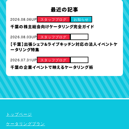
最近の記事
2026.08.06UP
スタッフブログ
お知らせ
千葉の株主総会向けケータリング完全ガイド
2026.08.03UP
スタッフブログ
その他
【千葉】出張シェフ＆ライブキッチン対応の法人イベントケ
ータリング特集
2026.07.31UP
スタッフブログ
その他
千葉の企業イベントで映えるケータリング術
ケータリングプラン
ドリンクメニュー
単品オプション
トップページ
ケータリングプラン