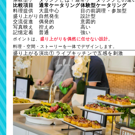
比較項目
通常ケータリング
体験型ケータリング
料理提供
大皿中心
目の前調理・参加型
盛り上がり
自然発生
設計型
交流促進
偶発的
意図的
写真映え
控えめ
高い
記憶定着
普通
強い
ポイントは、
盛り上がりを偶然に任せない設計
。
料理・空間・ストーリーを一体でデザインします。
盛り上がる演出① ライブキッチンで五感を刺激