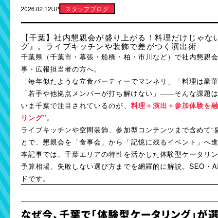
2026.02.12UP
スタッフブログ
【千葉】社内懇親会が盛り上がる！料理だけじゃな
グ』。ライブキッチンや装飾で差がつく演出術
千葉県（千葉市・幕張・船橋・柏・市川など）で社内懇親
事・広報担当者の方へ。
「毎年似たような立食パーティーでマンネリ」「料理は豪
「若手や他拠点メンバーが打ち解けない」——そんな課題
いま千葉で注目されているのが、
料理＋演出＋参加体験を融
リング”
。
ライブキッチンや空間装飾、参加型コンテンツまで含めて“
とで、懇親会を「食事会」から「記憶に残るイベント」へ
本記事では、千葉エリアの特性を活かした体験型ケータリ
予算相場、失敗しない選び方までを網羅的に解説。SEO・A
ドです。
なぜ今、千葉で「体験型ケータリング」が