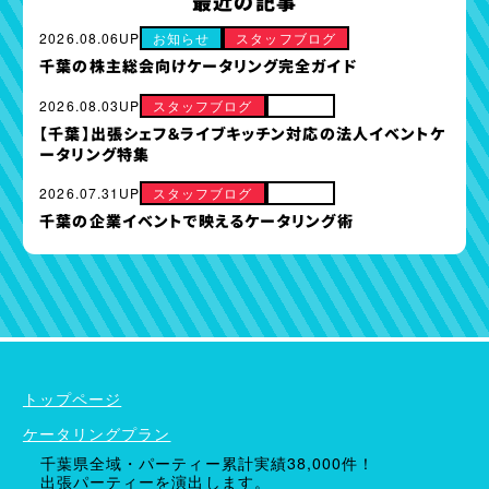
最近の記事
2026.08.06UP
お知らせ
スタッフブログ
千葉の株主総会向けケータリング完全ガイド
2026.08.03UP
スタッフブログ
その他
【千葉】出張シェフ＆ライブキッチン対応の法人イベントケ
ータリング特集
2026.07.31UP
スタッフブログ
その他
千葉の企業イベントで映えるケータリング術
ケータリングプラン
ドリンクメニュー
単品オプション
トップページ
ケータリングプラン
千葉県全域・パーティー累計実績38,000件！
出張パーティーを演出します。