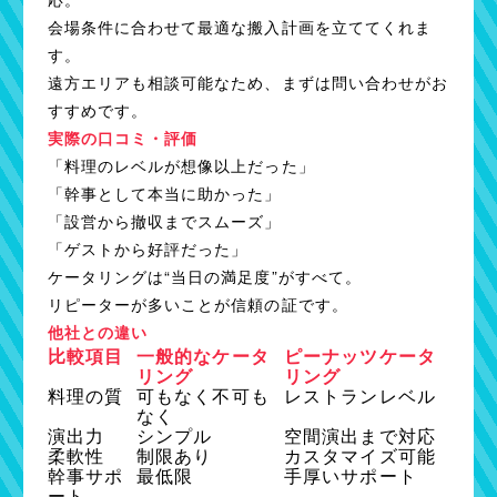
会場条件に合わせて最適な搬入計画を立ててくれま
す。
遠方エリアも相談可能なため、まずは問い合わせがお
すすめです。
実際の口コミ・評価
「料理のレベルが想像以上だった」
「幹事として本当に助かった」
「設営から撤収までスムーズ」
「ゲストから好評だった」
ケータリングは“当日の満足度”がすべて。
リピーターが多いことが信頼の証です。
他社との違い
比較項目
一般的なケータ
ピーナッツケータ
リング
リング
料理の質
可もなく不可も
レストランレベル
なく
演出力
シンプル
空間演出まで対応
柔軟性
制限あり
カスタマイズ可能
幹事サポ
最低限
手厚いサポート
ート