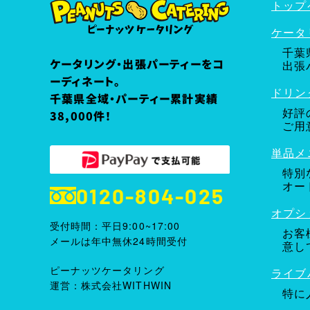
トップ
ケータ
千葉
ケータリング・出張パーティーをコ
出張
ーディネート。
ドリン
千葉県全域・パーティー累計実績
好評
38,000件！
ご用
単品メ
特別
オー
0120-804-025
オプシ
受付時間：平日9:00~17:00
お客
メールは年中無休24時間受付
意し
ピーナッツケータリング
ライブ
運営：株式会社WITHWIN
特に