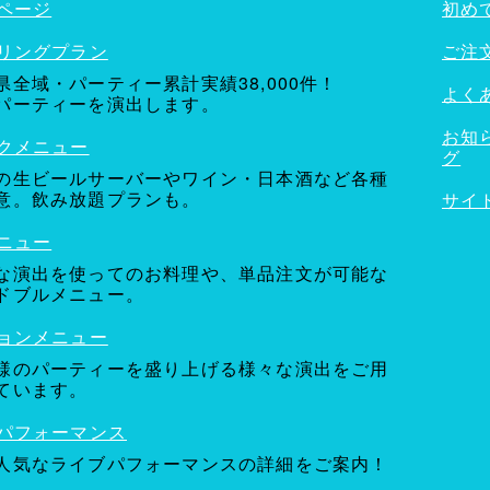
ページ
初め
リングプラン
ご注
県全域・パーティー累計実績38,000件！
よく
パーティーを演出します。
お知
クメニュー
グ
の生ビールサーバーやワイン・日本酒など各種
意。飲み放題プランも。
サイ
ニュー
な演出を使ってのお料理や、単品注文が可能な
ドブルメニュー。
ョンメニュー
様のパーティーを盛り上げる様々な演出をご用
ています。
パフォーマンス
人気なライブパフォーマンスの詳細をご案内！